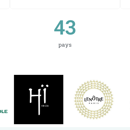
43
pays