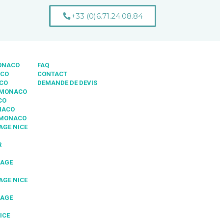
+33 (0)6.71.24.08.84
MONACO
FAQ
ACO
CONTACT
ACO
DEMANDE DE DEVIS
 MONACO
CO
NACO
 MONACO
AGE NICE
R
IAGE
AGE NICE
IAGE
ICE