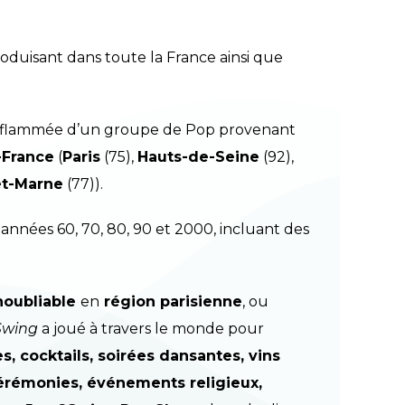
roduisant dans toute la France ainsi que
 enflammée d’un groupe de Pop provenant
-France
(
Paris
(75),
Hauts-de-Seine
(92),
et-Marne
(77))
.
années 60, 70, 80, 90 et 2000, incluant des
noubliable
en
région parisienne
, ou
Swing
a joué à travers le monde pour
s, cocktails, soirées dansantes, vins
 cérémonies, événements religieux,