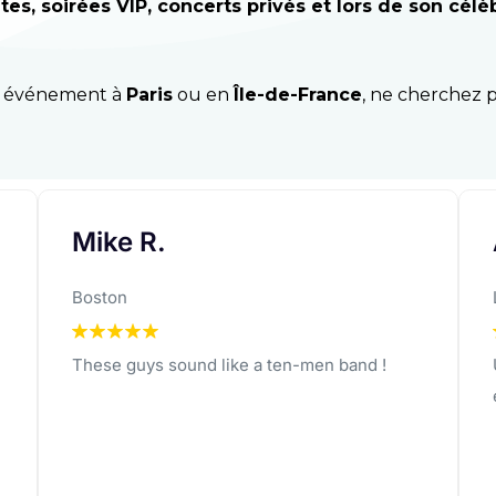
es, soirées VIP, concerts privés et lors de son cé
in événement à
Paris
ou en
Île-de-France
, ne cherchez 
Amandine O.
Lyon
Une ambiance de folie ! Un duo
extraordinaire !