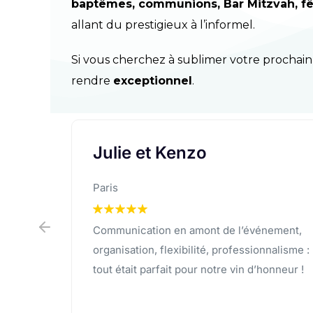
baptêmes, communions, Bar Mitzvah, fêt
allant du prestigieux à l’informel.
Si vous cherchez à sublimer votre procha
rendre
exceptionnel
.
Mike R.
Boston
nement,
These guys sound like a ten-men band !
nnalisme :
honneur !