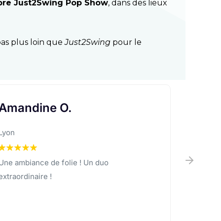
lèbre Just2Swing Pop Show
, dans des lieux
pas plus loin que
Just2Swing
pour le
John and Lucy
Romai
Birmingham
Nice
Just2Swing are more than authentic: they
Des vrais
are the real deal