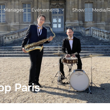
Mariages
Événements
Show
Media/R
op Paris