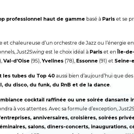
Pop professionnel haut de gamme
basé à
Paris
et se p
e et chaleureuse d’un orchestre de Jazz ou l’énergie
onnels,
Just2Swing
est le choix idéal
à
Paris
et en
Île-de
),
Val-d’Oise
(95),
Yvelines
(78),
Essonne
(91) et
Seine-
t les tubes du Top 40
aussi bien d’aujourd’hui que des 
l, du disco, du funk, du RnB et de la dance
.
mbiance cocktail raffinée ou une soirée dansante i
ndra à vos attentes. Avec sa formule d’exception,
Just2
treprises, anniversaires, croisières, soirées privée
séminaires, salons, dîners-concerts, inaugurations,