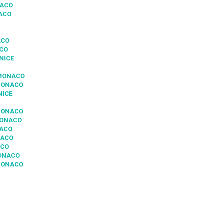
NACO
NACO
ACO
ACO
NICE
 MONACO
 MONACO
NICE
 MONACO
MONACO
NACO
NACO
ACO
MONACO
MONACO