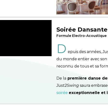
Soirée Dansante
Formule Electro-Acoustique
D
epuis des années,
Ju
du monde entier avec son
reconnu de tous et sa for
De la
première danse de
Just2Swing
saura embraser 
soirée
exceptionnelle et 