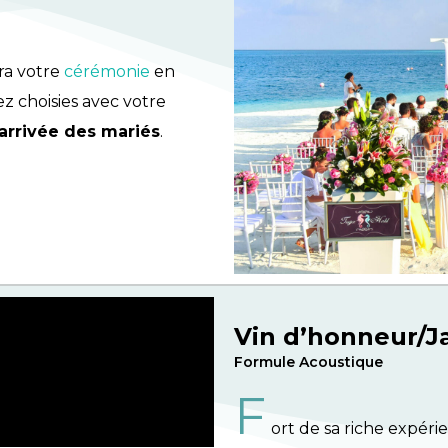
ra votre
cérémonie
en
 choisies avec votre
’arrivée des mariés
.
Vin d’honneur/Ja
Formule Acoustique
F
ort de sa riche expéri