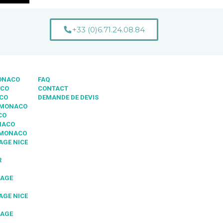
+33 (0)6.71.24.08.84
MONACO
FAQ
ACO
CONTACT
ACO
DEMANDE DE DEVIS
 MONACO
CO
NACO
 MONACO
AGE NICE
R
IAGE
AGE NICE
IAGE