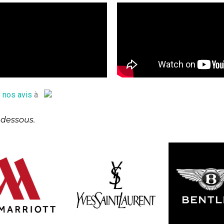
e
nos avis
à
-dessous.