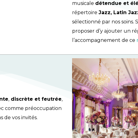
musicale
détendue et él
répertoire
Jazz, Latin Ja
sélectionné par nos soins. 
proposer d’y ajouter un r
l’accompagnement de ce
nte
,
discrète et feutrée
,
vec comme préoccupation
 de vos invités.