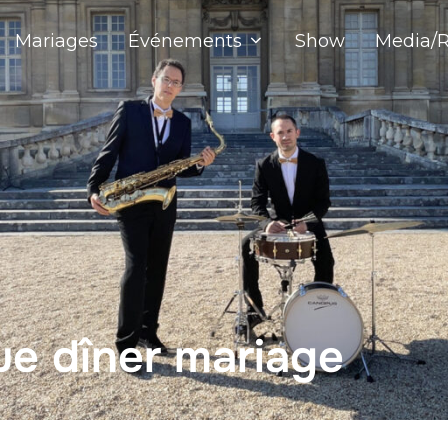
Mariages
Événements
Show
Media/R
e dîner mariage