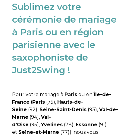
Sublimez votre
cérémonie de mariage
à Paris ou en région
parisienne avec le
saxophoniste de
Just2Swing !​
Pour votre mariage à
Paris
ou en
Île-de-
France
(
Paris
(75),
Hauts-de-
Seine
(92),
Seine-Saint-Denis
(93),
Val-de-
Marne
(94),
Val-
d’Oise
(95),
Yvelines
(78),
Essonne
(91)
et
Seine-et-Marne
(77)), nous vous