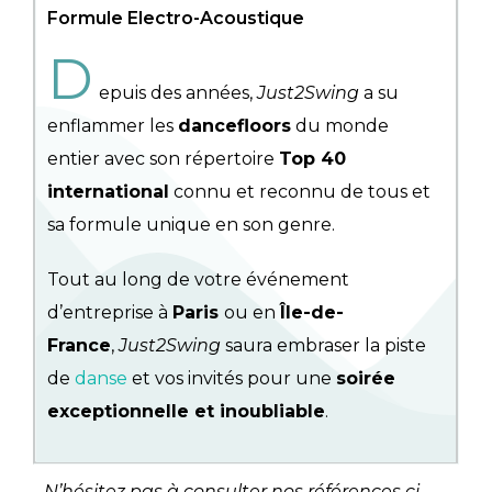
Formule Electro-Acoustique
D
epuis des années,
Just2Swing
a su
enflammer les
dancefloors
du monde
entier avec son répertoire
Top 40
international
connu et reconnu de tous et
sa formule unique en son genre.
Tout au long de votre événement
d’entreprise à
Paris
ou en
Île-de-
France
,
Just2Swing
saura embraser la piste
de
danse
et vos invités pour une
soirée
exceptionnelle et inoubliable
.
N’hésitez pas à consulter nos références ci-