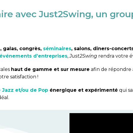
ire avec Just2Swing, un grou
s, galas, congrès,
séminaires
, salons, dîners-concert
événements d’entreprises
,
Just2Swing
rendra votre é
cales
haut de gamme et sur mesure
afin de répondre à
tre satisfaction !
 Jazz et/ou de Pop
énergique et expérimenté
qui s
déal.