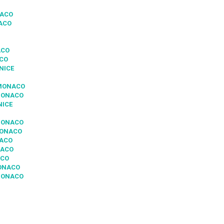
NACO
NACO
ACO
ACO
NICE
 MONACO
 MONACO
NICE
 MONACO
MONACO
NACO
NACO
ACO
MONACO
MONACO