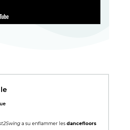
le
que
st2Swing
a su enflammer les
dancefloors