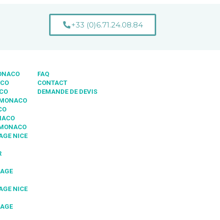
+33 (0)6.71.24.08.84
MONACO
FAQ
ACO
CONTACT
ACO
DEMANDE DE DEVIS
 MONACO
CO
NACO
 MONACO
AGE NICE
R
IAGE
AGE NICE
IAGE