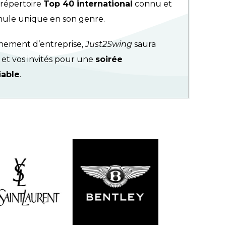
 répertoire
Top 40 international
connu et
mule unique en son genre.
nement d’entreprise,
Just2Swing
saura
et vos invités pour une
soirée
iable
.