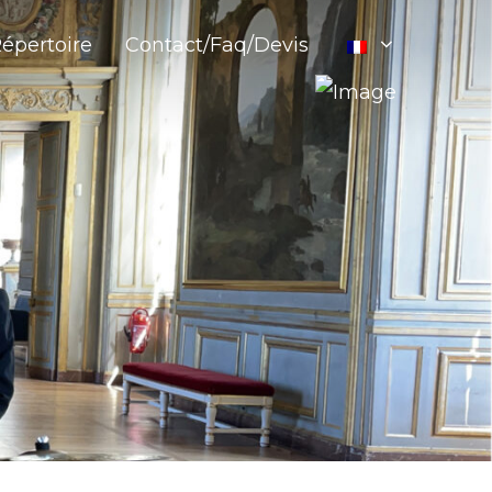
épertoire
Contact/Faq/Devis