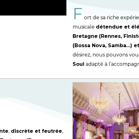
F
ort de sa riche expéri
musicale
détendue et él
Bretagne
(Rennes, Finist
(Bossa Nova, Samba…) e
désirez, nous pouvons vou
Soul
adapté à l’accompag
nte
,
discrète et feutrée
,