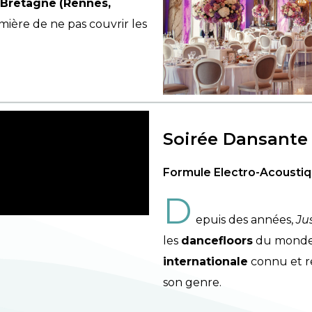
Bretagne
(Rennes,
ère de ne pas couvrir les
Soirée Dansante
Formule Electro-Acousti
D
epuis des années,
Ju
les
dancefloors
du monde 
internationale
connu et r
son genre.