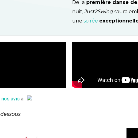
De la
première danse de
nuit,
Just2Swing
saura embr
une
soirée
exceptionnelle
e
nos avis
à
-dessous.