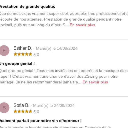
Prestation de grande qualité.
Duo de musiciens vraiment super cool, adorable, très professionnel et 
l'écoute de nos attentes. Prestation de grande qualité pendant notre
cocktail, puis tout au long du dîner. S...
En savoir plus
Esther D.
· Marié(e) le 14/09/2024
E
5.0
Un groupe génial !
Quel groupe génial ! Tous mes invités les ont adorés et la musique était
super ! C'était vraiment une chance d'avoir Just2Swing pour notre
mariage. Je ne les recommanderai jamais a...
En savoir plus
Sofia B.
· Marié(e) le 24/08/2024
S
5.0
Vraiment parfait pour notre vin d'honneur !
Pour la musique lors de notre vin d'honneur au Domaine de la