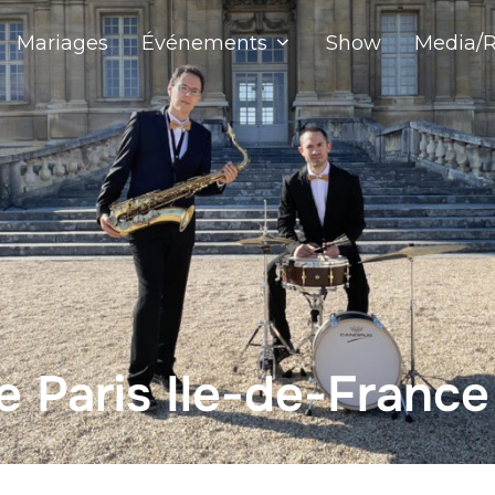
Mariages
Événements
Show
Media/R
e Paris Ile-de-France