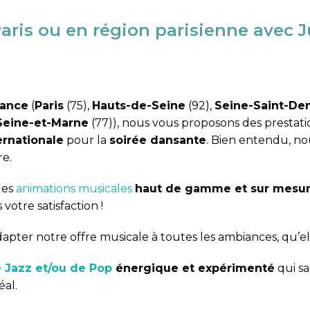
aris ou en région parisienne avec
J
rance
(
Paris
(75),
Hauts-de-Seine
(92),
Seine-Saint-Den
Seine-et-Marne
(77)), nous vous proposons des prestat
ernationale
pour la
soirée dansante
. Bien entendu, n
re.
des
animations musicales
haut de gamme et sur mesu
 votre satisfaction !
ter notre offre musicale à toutes les ambiances, qu’el
 Jazz et/ou de Pop
énergique et expérimenté
qui sa
éal.