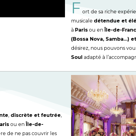
F
ort de sa riche expéri
musicale
détendue et él
à
Paris
ou en
Île-de-Franc
(Bossa Nova, Samba…) e
désirez, nous pouvons vou
Soul
adapté à l’accompag
nte
,
discrète et feutrée
,
aris
ou en
Île-de-
 de ne pas couvrir les