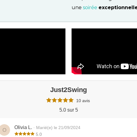
une
soirée
exceptionnelle
Just2Swing
10 avis
5.0 sur 5
Olivia L.
· Marié(e) le 21/09/2024
O
5.0