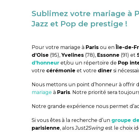
Sublimez votre mariage à P
Jazz et Pop de prestige !
Pour votre mariage à
Paris
ou en
Île-de-F
d’Oise
(95),
Yvelines
(78),
Essonne
(91) et
d’honneur
et/ou un répertoire de
Pop int
votre
cérémonie
et votre
dîner
si nécessai
Nous mettons un point d’honneur à offrir 
mariage
à
Paris
. Notre priorité sera toujours
Notre grande expérience nous permet d’adap
Si vous êtes à la recherche d’un
groupe de
parisienne
, alors
Just2Swing
est le choix id