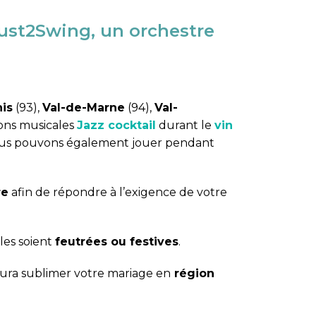
ust2Swing,
un orchestre
is
(93),
Val-de-Marne
(94),
Val-
ions musicales
Jazz cocktail
durant le
vin
ous pouvons également jouer pendant
re
afin de répondre à l’exigence de votre
les soient
feutrées ou festives
.
ura sublimer votre mariage en
région