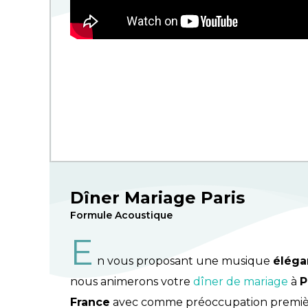
Dîner Mariage Paris
Formule Acoustique
E
n vous proposant une musique
éléga
nous animerons votre
dîner de mariage
à
P
France
avec comme préoccupation première