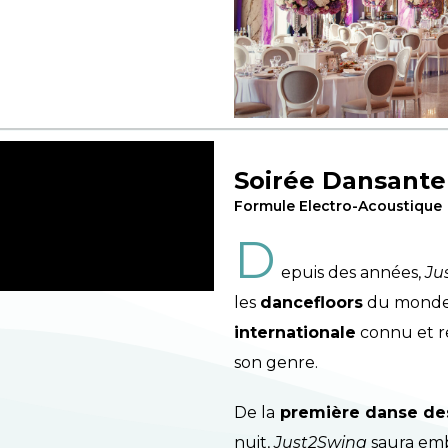
Soirée Dansante
Formule Electro-Acoustique
D
epuis des années,
Ju
les
dancefloors
du monde 
internationale
connu et r
son genre.
De la
première danse de
nuit,
Just2Swing
saura embr