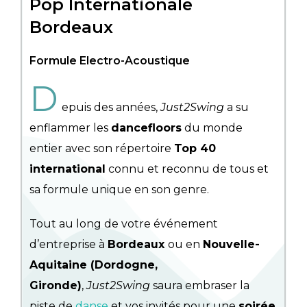
Pop Internationale
Bordeaux
Formule Electro-Acoustique
D
epuis des années,
Just2Swing
a su
enflammer les
dancefloors
du monde
entier avec son répertoire
Top 40
international
connu et reconnu de tous et
sa formule unique en son genre.
Tout au long de votre événement
d’entreprise à
Bordeaux
ou en
Nouvelle-
Aquitaine (Dordogne,
Gironde)
,
Just2Swing
saura embraser la
piste de
danse
et vos invités pour une
soirée