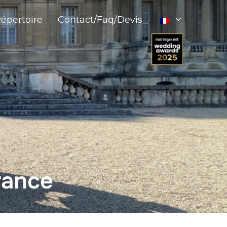
épertoire
Contact/Faq/Devis
rance