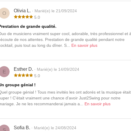
Olivia L.
· Marié(e) le 21/09/2024
O
5.0
Prestation de grande qualité.
Duo de musiciens vraiment super cool, adorable, très professionnel et 
l'écoute de nos attentes. Prestation de grande qualité pendant notre
cocktail, puis tout au long du dîner. S...
En savoir plus
Esther D.
· Marié(e) le 14/09/2024
E
5.0
Un groupe génial !
Quel groupe génial ! Tous mes invités les ont adorés et la musique était
super ! C'était vraiment une chance d'avoir Just2Swing pour notre
mariage. Je ne les recommanderai jamais a...
En savoir plus
Sofia B.
· Marié(e) le 24/08/2024
S