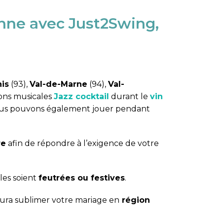
enne avec Just2Swing,
is
(93),
Val-de-Marne
(94),
Val-
ions musicales
Jazz cocktail
durant le
vin
ous pouvons également jouer pendant
re
afin de répondre à l’exigence de votre
les soient
feutrées ou festives
.
ura sublimer votre mariage en
région