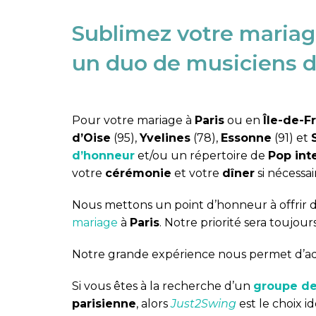
Sublimez votre mariage
un duo de musiciens de
Pour votre mariage à
Paris
ou en
Île-de-F
d’Oise
(95),
Yvelines
(78),
Essonne
(91) et
d’honneur
et/ou un répertoire de
Pop int
votre
cérémonie
et votre
dîner
si nécessai
Nous mettons un point d’honneur à offrir 
mariage
à
Paris
. Notre priorité sera toujours
Notre grande expérience nous permet d’adap
Si vous êtes à la recherche d’un
groupe de
parisienne
, alors
Just2Swing
est le choix id