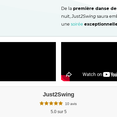
De la
première danse de
nuit,
Just2Swing
saura embr
une
soirée
exceptionnelle
Just2Swing
10 avis
5.0 sur 5