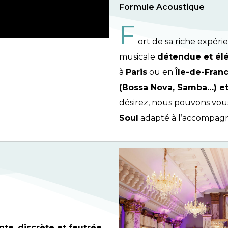
Formule Acoustique
F
ort de sa riche expéri
musicale
détendue et él
à
Paris
ou en
Île-de-Fran
(Bossa Nova, Samba…) e
désirez, nous pouvons vou
Soul
adapté à l’accompag
nte
,
discrète et feutrée
,