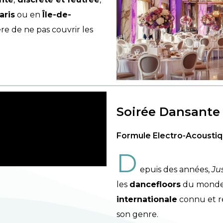
aris
ou en
Île-de-
 de ne pas couvrir les
Soirée Dansante 
Formule Electro-Acousti
D
epuis des années,
Ju
les
dancefloors
du monde 
internationale
connu et r
son genre.