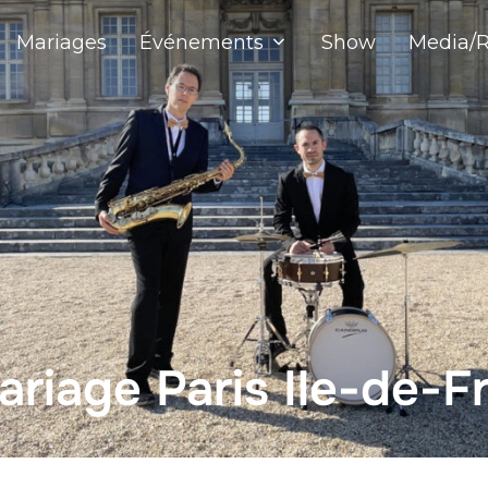
Mariages
Événements
Show
Media/R
ariage Paris Ile-de-F