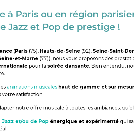
 à Paris ou en région parisi
 Jazz et Pop de prestige !
rance
(
Paris
(75),
Hauts-de-Seine
(92),
Seine-Saint-Den
Seine-et-Marne
(77)), nous vous proposons des prestat
ernationale
pour la
soirée dansante
. Bien entendu, n
re.
des
animations musicales
haut de gamme et sur mesu
 votre satisfaction !
ter notre offre musicale à toutes les ambiances, qu’el
 Jazz et/ou de Pop
énergique et expérimenté
qui sa
éal.